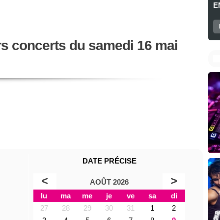
E
rs concerts du samedi 16 mai
DATE PRÉCISE
<
>
AOÛT 2026
lu
ma
me
je
ve
sa
di
27
28
29
30
31
1
2